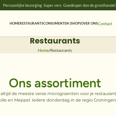
Persoonlijke bezorging
Super vers
Goedkoper dan de groothandel
Contact
HOME
RESTAURANTS
CONSUMENTEN (SHOP)
OVER ONS
Restaurants
Home
Restaurants
Ons assortiment
 altijd de meeste verse microgroenten voor je restauran
lle en Meppel. Iedere donderdag in de regio Groningen