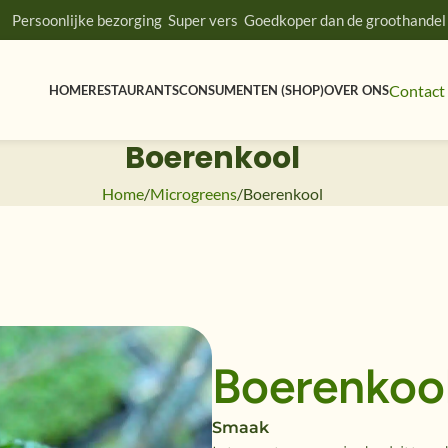
Persoonlijke bezorging
Super vers
Goedkoper dan de groothandel
Contact
HOME
RESTAURANTS
CONSUMENTEN (SHOP)
OVER ONS
Boerenkool
Home
Microgreens
Boerenkool
Boerenkoo
Smaak