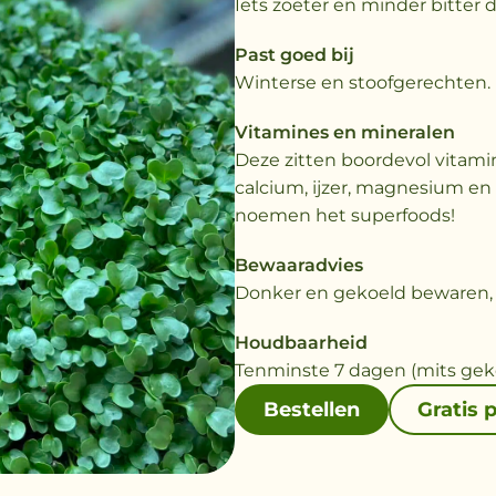
Iets zoeter en minder bitter 
Past goed bij
Winterse en stoofgerechten.
Vitamines en mineralen
Deze zitten boordevol vitamine
calcium, ijzer, magnesium en k
noemen het superfoods!
Bewaaradvies
Donker en gekoeld bewaren, t
Houdbaarheid
Tenminste 7 dagen (mits geko
Bestellen
Gratis 