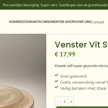
Persoonlijke bezorging
Super vers
Goedkoper dan de groothandel
Contact
HOME
RESTAURANTS
CONSUMENTEN (SHOP)
OVER ONS
Home
Kweeksets
Venster Vit S
Venster Vit 
€
17,99
Kweek zelf super gezonde micro
Snel geleverd
Gratis verzending vanaf
Veilig betalen met iDeal