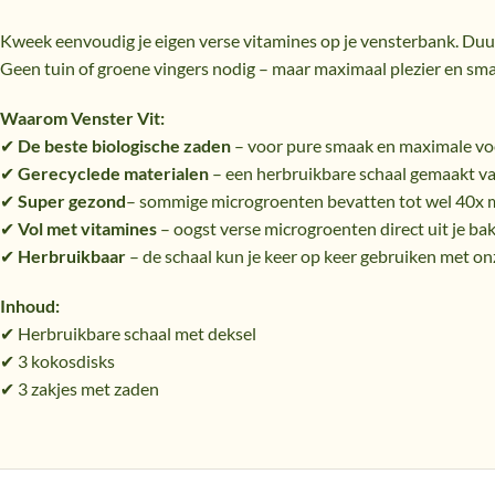
Kweek eenvoudig je eigen verse vitamines op je vensterbank. Duu
Geen tuin of groene vingers nodig – maar maximaal plezier en s
Waarom Venster Vit:
✔
De beste b
iologische zaden
– voor pure smaak en maximale vo
✔
Gerecyclede materialen
– een herbruikbare schaal gemaakt van
✔
Super gezond
– sommige microgroenten bevatten tot wel 40x m
✔
Vol met vitamines
– oogst verse microgroenten direct uit je bak
✔
Herbruikbaar
– de schaal kun je keer op keer gebruiken met on
Inhoud:
✔ Herbruikbare schaal met deksel
✔ 3 kokosdisks
✔ 3 zakjes met zaden